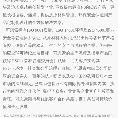
头及追求卓越的创新型企业, 不仅提供标准化的纸管产品，更
擅长根据客户痛点，提供从原材料管控、环保安全认证到产
品定制化设计的全方位解决方案。
可恩索拥有
ISO
9001质量、
ISO
14001环境及
ISO
45001职业
安全等管理体系认证, 从原材料入库到成品出库等各环节严格
管控，确保产品的稳定、生产的安全与过程的合规。为积极
响应全球可持续发展目标，可恩索的生产流程及指定产品已
获得 FSC（森林管理委员会）认证，助力客户实现其
ESG（环境、社会和公司治理）目标。可恩索凭借母公司雄
厚的资金实力、百年的技术积淀以及在中国20载耕耘对本土
市场的深刻洞见, 已成为包装行业有国际视野和有国内本土执
行力的可靠合作伙伴, 赢得了众多行业龙头企业客户的尊重和
青睐。可恩索期待与优质客户合作共赢，携手共创可持续价
值和长期发展
*脚注: 可恩索隶属的Corex Group 是全球纸管包装业三大巨头之一。 据赫尔曼·西蒙教授定义的“隐形冠军”标