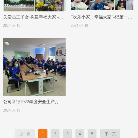
关爱员工子女 构建幸福大家 -记
“欢乐小家，幸福大家”-记第一届
第二届职工亲子联欢会
2024-07-19
职工亲子活动
2024-07-19
公司举行2022年度安全生产月培
训活动
2024-07-19
上一页
1
2
3
4
5
下一页