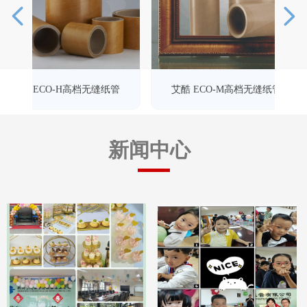
넳
넲
管
H高档无缝纸管
艾酷 ECO-M高档无缝纸管
艾酷 
新闻中心