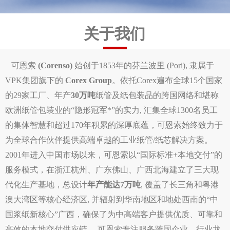
关于我们
可恩索
(Corenso)
始创于1853年的芬兰波里 (Pori), 隶属于
VPK集团旗下的
Corex Group
。依托Corex遍布全球15个国家
的29家工厂、年产
30万吨
纸管及纸包装品的跨国网络和堪称
欧洲纸管包装业的“隐形冠军*”的实力, 汇集全球1300名员工
的集体智慧和超过170年积累的深厚底蕴，可恩索始终致力于
为全球合作伙伴提供高端卓越的工业纸管/纸芯解决方案。
2001年进入中国市场以来，可恩索以“国际标准+本地交付”的
服务模式，在浙江杭州、广东佛山、广西北海建立了三大现
代化生产基地，总设计
年产能达7万吨
, 覆盖了长三角和粤港
澳大湾区等核心经济区, 并辐射到华南地区和地处西南的“中
国浆纸新核心”广西，确保了为中高端客户提供优质、可靠和
高效的本地交付供应链。 可恩索专注服务跨国企业、行业龙