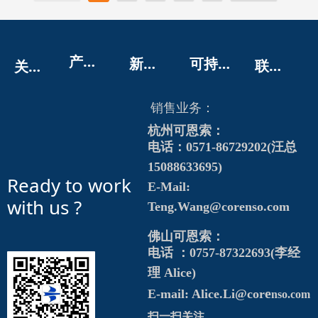
产
品展示
新
闻中心
可
持续发展
联
系我们
关
于我们
销售业务：
杭州可恩索：
电话：0571-86729202(汪总
15088633695)
Ready to work
E-Mail:
with us ?
Teng.Wang@corenso.com
佛山可恩索：
电话 ：0757-87322693(李经
理 Alice)
e
E-mail: Alice.Li@cor
nso.com
扫一扫关注