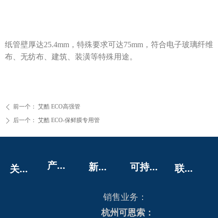
纸管壁厚达25.4mm，特殊要求可达75mm，符合电子玻璃纤维
布、无纺布、建筑、装潢等特殊用途。
前一个：
艾酷 ECO高强管
ꄴ
后一个：
艾酷 ECO-保鲜膜专用管
ꄲ
产
品展示
新
闻中心
可
持续发展
联
系我们
关
于我们
销售业务：
杭州可恩索：