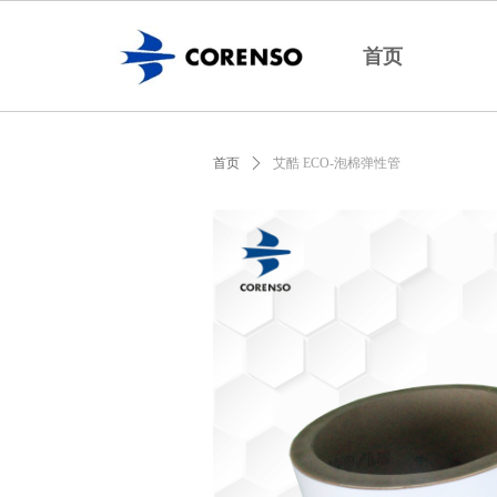
首页
首页
ꄲ
艾酷 ECO-泡棉弹性管